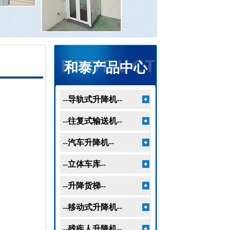
和泰产品中心
--导轨式升降机--
--往复式输送机--
--汽车升降机--
--立体车库--
--升降货梯--
--移动式升降机--
--残疾人升降机--