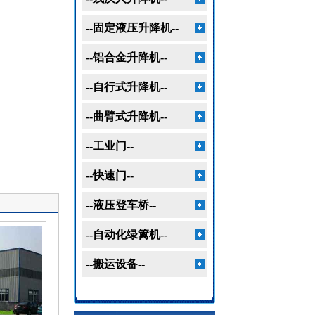
--固定液压升降机--
--铝合金升降机--
--自行式升降机--
--曲臂式升降机--
--工业门--
--快速门--
--液压登车桥--
--自动化绿篱机--
--搬运设备--